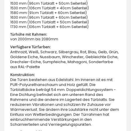
1530 mm (96cm Türblatt + 50cm Seitenteil)
1530 mm (106cm Türblatt + 40cm Seitenteil)
1580 mm (91cm Türblatt + 60cm Seitenteil)
1630 mm (96cm Türblatt + 60cm Seitenteil)
1630 mm (106cm Türblatt + 50cm Seitenteil)
1730 mm (106cm Türblatt + 60cm Seitenteil)
Türhöhe mit Rahmen:
von 2000mm bis 2080mm
Verfügbare Türfarben:
Anthrazit, Weiß, Schwarz, Silbergrau, Rot, Blau, Gelb, Grün,
Goldene Eiche, Nussbaum, Winchester, Gebleichte Eiche,
Drechsler-Eiche, Sumpfeiche, Mahagoni, Sonderfarbe
aus RAL-Palette
Konstruktion:
Die Türen bestehen aus Edelstahl. Im Inneren ist es mit
PUR-Polyurethanschaum und Holz gefüllt. Die
Türblattdicke beträgt 54 mm. Doppeldichtungssystem -
Eine Dichtung befindet sich am unteren Rand des
Rahmens und die andere im Lagerteil des Türblatts. Sie
reduzieren Vibrationen und schützen Ihr Zuhause vor
Wärmeverlust. Sie ändern ihre Lautstärke nicht unter dem
Einfluss von Wetterbedingungen. Der Türrahmen hat
einbruchhemmende Verstärkungen in den
Scharnierteilen und Verriegelungspunkten.