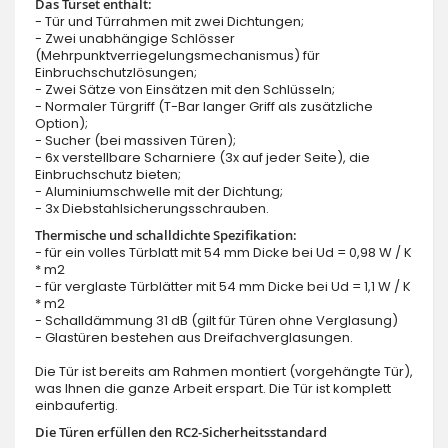
Das Türset enthält:
- Tür und Türrahmen mit zwei Dichtungen;
- Zwei unabhängige Schlösser
(Mehrpunktverriegelungsmechanismus) für
Einbruchschutzlösungen;
- Zwei Sätze von Einsätzen mit den Schlüsseln;
- Normaler Türgriff (T-Bar langer Griff als zusätzliche
Option);
- Sucher (bei massiven Türen);
- 6x verstellbare Scharniere (3x auf jeder Seite), die
Einbruchschutz bieten;
- Aluminiumschwelle mit der Dichtung;
- 3x Diebstahlsicherungsschrauben.
Thermische und schalldichte Spezifikation:
- für ein volles Türblatt mit 54 mm Dicke bei Ud = 0,98 W / K
* m2
- für verglaste Türblätter mit 54 mm Dicke bei Ud = 1,1 W / K
* m2
- Schalldämmung 31 dB (gilt für Türen ohne Verglasung)
- Glastüren bestehen aus Dreifachverglasungen.
Die Tür ist bereits am Rahmen montiert (vorgehängte Tür),
was Ihnen die ganze Arbeit erspart. Die Tür ist komplett
einbaufertig.
Die Türen erfüllen den RC2-Sicherheitsstandard