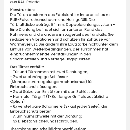
aus RAL-Palette
Konstruktion:
Die Türen bestehen aus Edelstahl. Im Inneren ist es mit
PUR-Polyurethanschaum und Holz gefüllt. Die
Türblattdicke beträgt 54 mm. Doppeldichtungssystem -
Eine Dichtung befindet sich am unteren Rand des
Rahmens und die andere im Lagerteil des Türblatts. Sie
reduzieren Vibrationen und schützen Ihr Zuhause vor
Wärmeverlust. Sie ändern ihre Lautstärke nicht unter dem
Einfluss von Wetterbedingungen. Der Türrahmen hat
einbruchhemmende Verstärkungen in den
Scharnierteilen und Verriegelungspunkten.
Das Türset enthält:
- Tür und Türrahmen mit zwei Dichtungen;
- Zwei unabhängige Schlösser
(Mehrpunktverriegelungsmechanismus) für
Einbruchschutzlösungen;
- Zwei Sätze von Einsätzen mit den Schlüsseln;
- Normaler Türgriff (T-Bar langer Griff als zusätzliche
Option);
- 6x verstellbare Scharniere (3x auf jeder Seite), die
Einbruchschutz bieten;
- Aluminiumschwelle mit der Dichtung;
- 3x Diebstahlsicherungsschrauben.
Thermische und schalldichte Spezifikation: