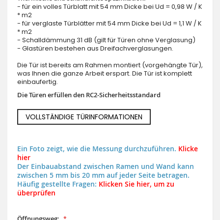
- für ein volles Türblatt mit 54 mm Dicke bei Ud = 0,98 W / K
* m2
- für verglaste Türblätter mit 54 mm Dicke bei Ud = 1,1 W / K
* m2
- Schalldämmung 31 dB (gilt für Türen ohne Verglasung)
- Glastüren bestehen aus Dreifachverglasungen.
Die Tür ist bereits am Rahmen montiert (vorgehängte Tür),
was Ihnen die ganze Arbeit erspart. Die Tür ist komplett
einbaufertig.
Die Türen erfüllen den RC2-Sicherheitsstandard
VOLLSTÄNDIGE TÜRINFORMATIONEN
Ein Foto zeigt, wie die Messung durchzuführen.
Klicke
hier
Der Einbauabstand zwischen Ramen und Wand kann
zwischen 5 mm bis 20 mm auf jeder Seite betragen.
Häufig gestellte Fragen:
Klicken Sie hier, um zu
überprüfen
Öffnungsweg: