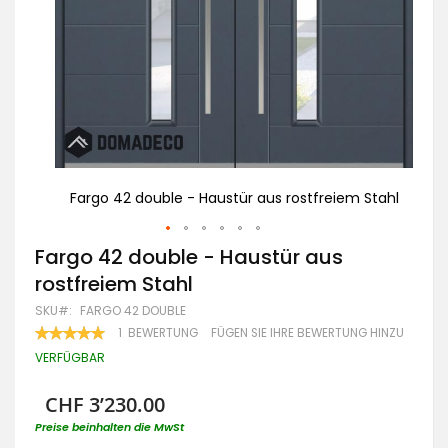
 Stahl
Fargo 42 double - Haustür aus rostfreiem Stahl
w
Zum
Fargo 42 double - Haustür aus
Anfang
rostfreiem Stahl
der
Bildgalerie
SKU
FARGO 42 DOUBLE
springen
BEWERTUNG:
1
BEWERTUNG
FÜGEN SIE IHRE BEWERTUNG HINZU
100
100
% OF
VERFÜGBAR
CHF 3’230.00
Preise beinhalten die MwSt