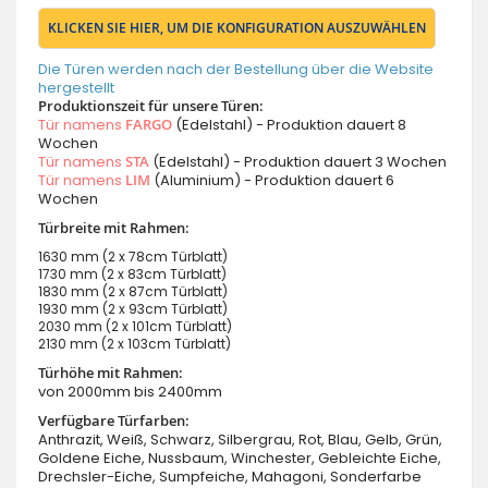
KLICKEN SIE HIER, UM DIE KONFIGURATION AUSZUWÄHLEN
Die Türen werden nach der Bestellung über die Website
hergestellt
Produktionszeit für unsere Türen:
Tür namens
FARGO
(Edelstahl) - Produktion dauert 8
Wochen
Tür namens
STA
(Edelstahl) - Produktion dauert 3 Wochen
Tür namens
LIM
(Aluminium) - Produktion dauert 6
Wochen
Türbreite mit Rahmen:
1630 mm (2 x 78cm Türblatt)
1730 mm (2 x 83cm Türblatt)
1830 mm (2 x 87cm Türblatt)
1930 mm (2 x 93cm Türblatt)
2030 mm (2 x 101cm Türblatt)
2130 mm (2 x 103cm Türblatt)
Türhöhe mit Rahmen:
von 2000mm bis 2400mm
Verfügbare Türfarben:
Anthrazit, Weiß, Schwarz, Silbergrau, Rot, Blau, Gelb, Grün,
Goldene Eiche, Nussbaum, Winchester, Gebleichte Eiche,
Drechsler-Eiche, Sumpfeiche, Mahagoni, Sonderfarbe